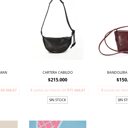
ZMAN
CARTERA CABILDO
BANDOLERA
$215.000
$150
$56.666,67
3
cuotas sin interés de
$71.666,67
3
cuotas sin int
SIN STOCK
SIN S