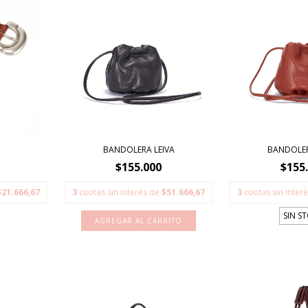
BANDOLERA LEIVA
BANDOLER
$155.000
$155
$21.666,67
3
cuotas sin interés de
$51.666,67
3
cuotas sin inter
SIN S
AGREGAR AL CARRITO