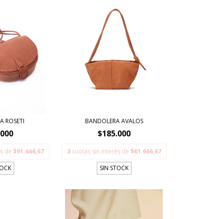
A ROSETI
BANDOLERA AVALOS
.000
$185.000
és de
$91.666,67
3
cuotas sin interés de
$61.666,67
TOCK
SIN STOCK