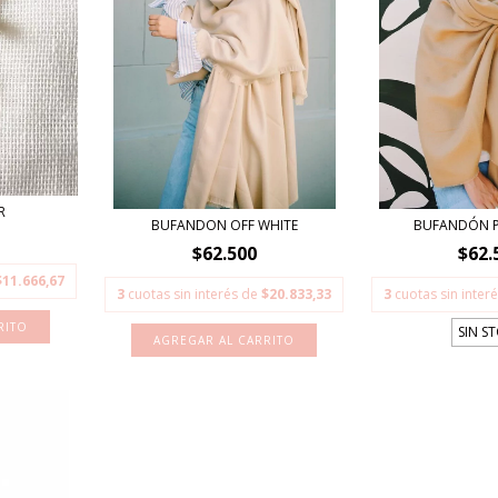
R
BUFANDON OFF WHITE
BUFANDÓN P
$62.500
$62.
$11.666,67
3
cuotas sin interés de
$20.833,33
3
cuotas sin inter
RITO
SIN S