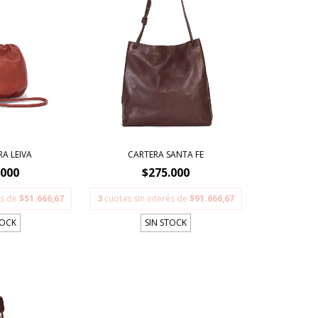
A LEIVA
CARTERA SANTA FE
.000
$275.000
és de
$51.666,67
3
cuotas sin interés de
$91.666,67
TOCK
SIN STOCK