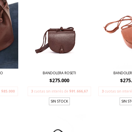
TO
BANDOLERA ROSETI
BANDOLER
$275.000
$275
e
$85.000
3
cuotas sin interés de
$91.666,67
3
cuotas sin inter
SIN STOCK
SIN S