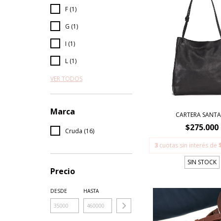
F (1)
G (1)
I (1)
L (1)
VER TODOS
Marca
CARTERA SANTA
$275.000
Cruda (16)
3
cuotas sin interés de
SIN STOCK
Precio
DESDE
HASTA