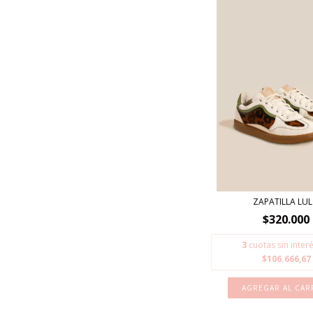
ZAPATILLA LU
$320.000
3
cuotas sin inter
$106.666,67
AGREGAR AL CAR