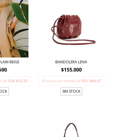
LAIN BEIGE
BANDOLERA LEIVA
500
$155.000
és de
$20.833,33
3
cuotas sin interés de
$51.666,67
TOCK
SIN STOCK