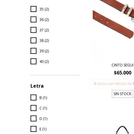
35 (2)
36 (2)
37 (2)
38 (2)
39 (2)
40 (2)
CINTO SEGUI
$65.000
3
cuotas sin interés de
Letra
SIN STOCK
B (1)
C (1)
D (1)
E (1)