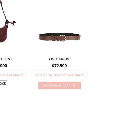
CABILDO
CINTO MAURE
.000
$72.500
és de
$71.666,67
3
cuotas sin interés de
$24.166,67
TOCK
AGREGAR AL CARRITO