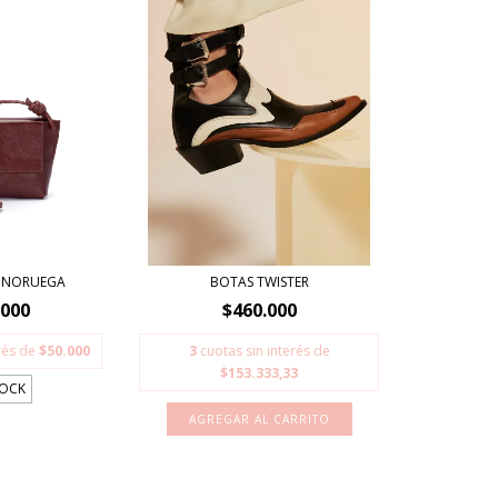
 NORUEGA
BOTAS TWISTER
.000
$460.000
erés de
$50.000
3
cuotas sin interés de
$153.333,33
TOCK
AGREGAR AL CARRITO