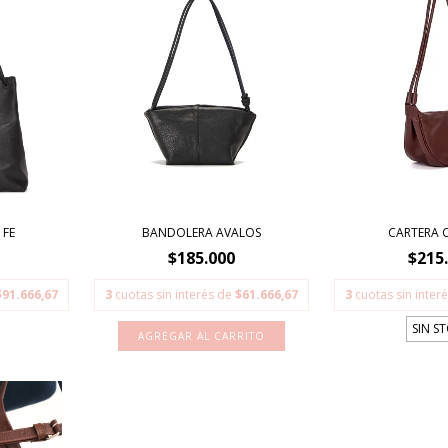
 FE
BANDOLERA AVALOS
CARTERA 
$185.000
$215
$91.666,67
3
cuotas sin interés de
$61.666,67
3
cuotas sin inter
SIN S
AGREGAR AL CARRITO