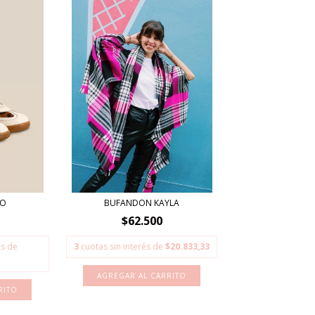
LO
BUFANDON KAYLA
$62.500
és de
3
cuotas sin interés de
$20.833,33
RITO