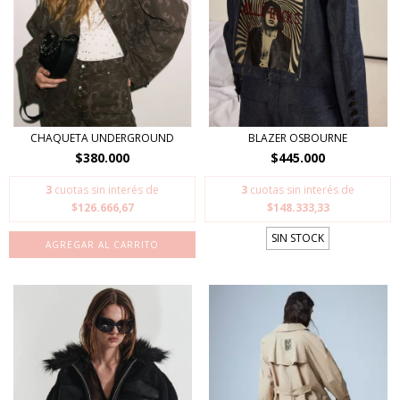
CHAQUETA UNDERGROUND
BLAZER OSBOURNE
$380.000
$445.000
3
cuotas sin interés de
3
cuotas sin interés de
$126.666,67
$148.333,33
SIN STOCK
AGREGAR AL CARRITO