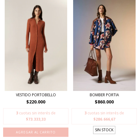
VESTIDO PORTOBELLO
BOMBER PORTIA
$220.000
$860.000
3
cuotas sin interés de
3
cuotas sin interés de
$73.333,33
$286.666,67
SIN STOCK
AGREGAR AL CARRITO