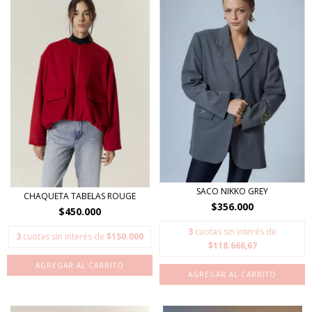
SACO NIKKO GREY
CHAQUETA TABELAS ROUGE
$356.000
$450.000
3
cuotas sin interés de
3
cuotas sin interés de
$150.000
$118.666,67
AGREGAR AL CARRITO
AGREGAR AL CARRITO