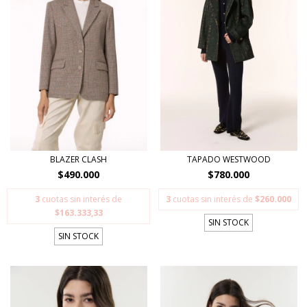
BLAZER CLASH
TAPADO WESTWOOD
$490.000
$780.000
3
cuotas sin interés de
3
cuotas sin interés de
$260.000
$163.333,33
SIN STOCK
SIN STOCK