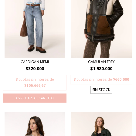
CARDIGAN MEMI
GAMULAN FREY
$320.000
$1.980.000
3
cuotas sin interés de
3
cuotas sin interés de
$660.000
$106.666,67
SIN STOCK
AGREGAR AL CARRITO