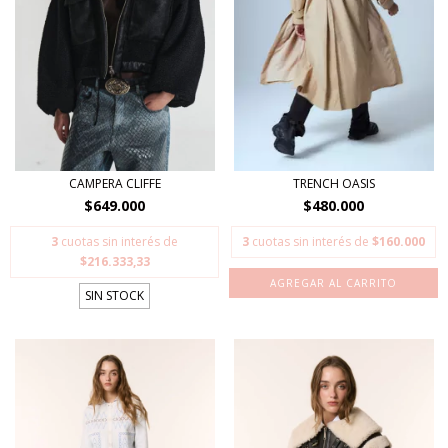
CAMPERA CLIFFE
TRENCH OASIS
$649.000
$480.000
3
cuotas sin interés de
3
cuotas sin interés de
$160.000
$216.333,33
AGREGAR AL CARRITO
SIN STOCK