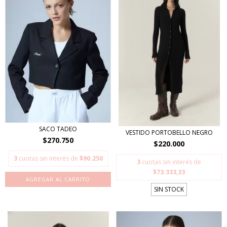
SACO TADEO
VESTIDO PORTOBELLO NEGRO
$270.750
$220.000
3
cuotas sin interés de
$90.250
3
cuotas sin interés de
$73.333,33
AGREGAR AL CARRITO
SIN STOCK