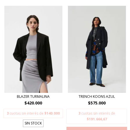
BLAZER TURMALINA
TRENCH KOONS AZUL
$420.000
$575.000
3
cuotas sin interés de
$140.000
3
cuotas sin interés de
$191.666,67
SIN STOCK