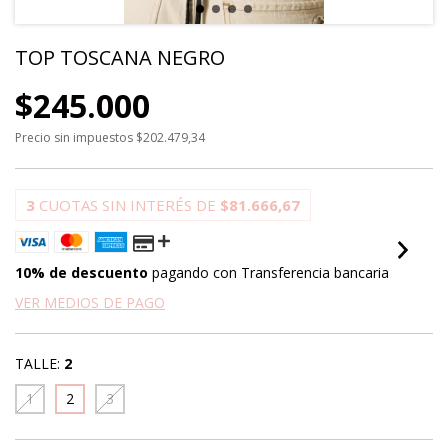
TOP TOSCANA NEGRO
$245.000
Precio sin impuestos
$202.479,34
3
CUOTAS SIN INTERÉS DE
$81.666,67
10% de descuento
pagando con Transferencia bancaria
VER MEDIOS DE PAGO
TALLE:
2
1
2
3