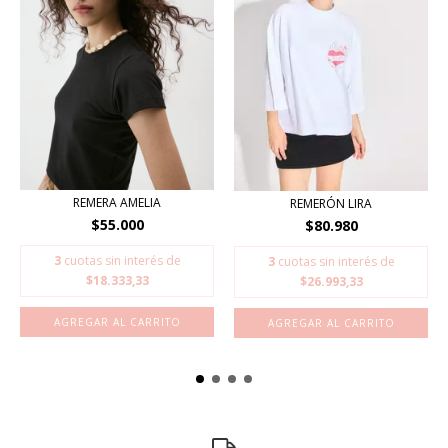
REMERA AMELIA
REMERÓN LIRA
$55.000
$80.980
3
cuotas sin interés de
3
cuotas sin interés de
$18.333,33
$26.993,33
AGREGAR AL CARRITO
AGREGAR AL CARRITO