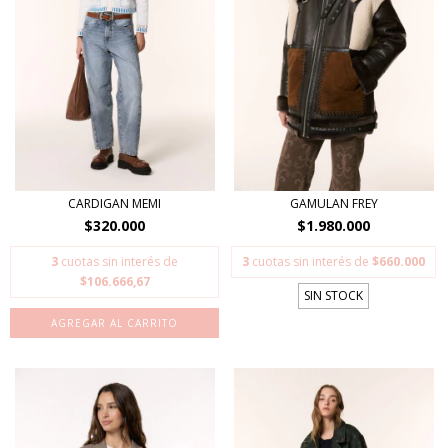
CARDIGAN MEMI
GAMULAN FREY
$320.000
$1.980.000
3
cuotas sin interés de
3
cuotas sin interés de
$660.000
$106.666,67
SIN STOCK
AGREGAR AL CARRITO