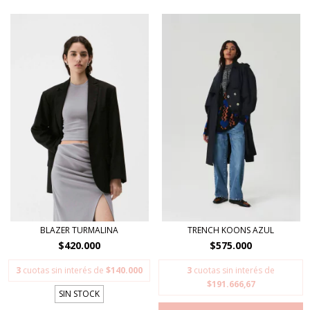
BLAZER TURMALINA
TRENCH KOONS AZUL
$420.000
$575.000
3
cuotas sin interés de
$140.000
3
cuotas sin interés de
$191.666,67
SIN STOCK