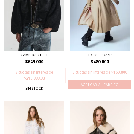
CAMPERA CLIFFE
TRENCH OASIS
$649.000
$480.000
3
cuotas sin interés de
3
cuotas sin interés de
$160.000
$216.333,33
AGREGAR AL CARRITO
SIN STOCK