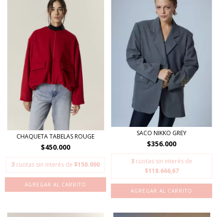
SACO NIKKO GREY
CHAQUETA TABELAS ROUGE
$356.000
$450.000
3
cuotas sin interés de
3
cuotas sin interés de
$150.000
$118.666,67
AGREGAR AL CARRITO
AGREGAR AL CARRITO