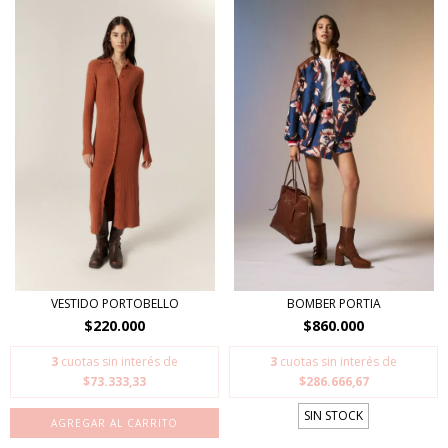
VESTIDO PORTOBELLO
BOMBER PORTIA
$220.000
$860.000
3
cuotas sin interés de
3
cuotas sin interés de
$73.333,33
$286.666,67
SIN STOCK
AGREGAR AL CARRITO