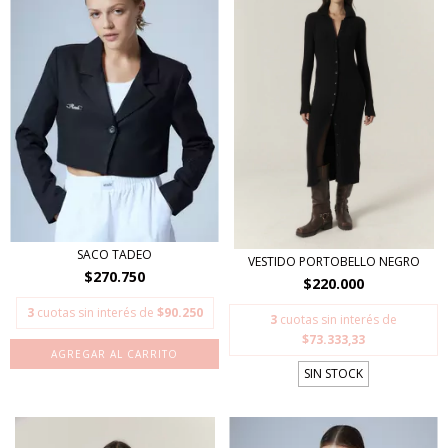
SACO TADEO
VESTIDO PORTOBELLO NEGRO
$270.750
$220.000
3
cuotas sin interés de
$90.250
3
cuotas sin interés de
$73.333,33
AGREGAR AL CARRITO
SIN STOCK