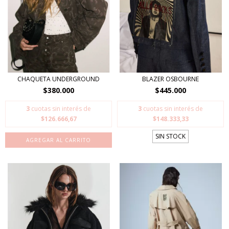
CHAQUETA UNDERGROUND
BLAZER OSBOURNE
$380.000
$445.000
3
cuotas sin interés de
3
cuotas sin interés de
$126.666,67
$148.333,33
SIN STOCK
AGREGAR AL CARRITO