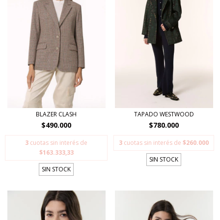
BLAZER CLASH
TAPADO WESTWOOD
$490.000
$780.000
3
cuotas sin interés de
3
cuotas sin interés de
$260.000
$163.333,33
SIN STOCK
SIN STOCK